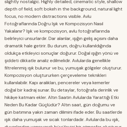
slightly nostalgic. Highly detailed, cinematic style, shallow
depth of field, soft bokeh in the background, natural light
focus, no modern distractions visible. Avlu
Fotoğraflarında Doğru Işık ve Kompozisyon Nasıl
Yakalanır? Işık ve kompozisyon, avlu fotoğraflarında
belirleyici unsurlardır. Dar alanlar, ışığın geliş açısını daha
dramatik hale getirir. Bu durum, doğru kullanıldığında
oldukça etkileyici sonuçlar doğurur. Doğal ışığın yönü ve
şiddeti dikkatle analiz edilmelidir. Avlularda genellikle
filtrelenmiş ışık bulunur ve bu, yumuşak gölgeler oluşturur.
Kompozisyon oluştururken çerçeveleme teknikleri
kullanılabilir. Kapı aralıkları, pencereler veya kemerler
doğal bir kadraj sunar. Bu detaylar, fotoğrafa derinlik ve
hikâye katmanı ekler. Altın Saatin Avlularda Yarattığı Etki
Neden Bu Kadar Güçlüdür? Altın saat, gün doğumu ve
gün batımına yakın zaman dilimini ifade eder. Bu saatlerde
ışık daha yumuşak ve sıcak tonlardadır. Avlularda bu ışık,
duvarlardan yansıyarak büyüleyici bir atmosfer oluşturur.