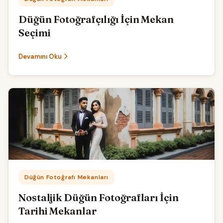
Düğün Fotoğrafçılığı İçin Mekan
Seçimi
Devamını Oku
Kategori:
Düğün Fotoğrafı Mekanları
Nostaljik Düğün Fotoğrafları İçin
Tarihi Mekanlar