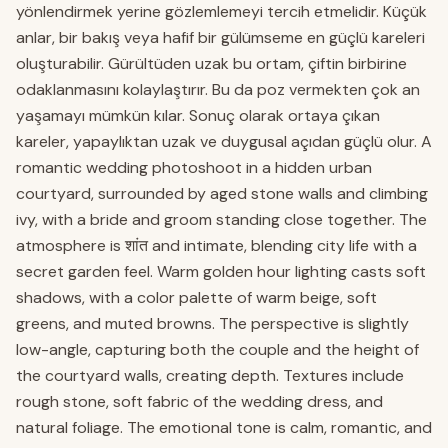
yönlendirmek yerine gözlemlemeyi tercih etmelidir. Küçük
anlar, bir bakış veya hafif bir gülümseme en güçlü kareleri
oluşturabilir. Gürültüden uzak bu ortam, çiftin birbirine
odaklanmasını kolaylaştırır. Bu da poz vermekten çok an
yaşamayı mümkün kılar. Sonuç olarak ortaya çıkan
kareler, yapaylıktan uzak ve duygusal açıdan güçlü olur. A
romantic wedding photoshoot in a hidden urban
courtyard, surrounded by aged stone walls and climbing
ivy, with a bride and groom standing close together. The
atmosphere is शांत and intimate, blending city life with a
secret garden feel. Warm golden hour lighting casts soft
shadows, with a color palette of warm beige, soft
greens, and muted browns. The perspective is slightly
low-angle, capturing both the couple and the height of
the courtyard walls, creating depth. Textures include
rough stone, soft fabric of the wedding dress, and
natural foliage. The emotional tone is calm, romantic, and