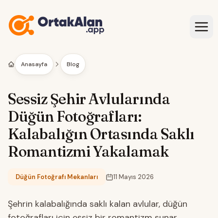
İçeriğe geç
Anasayfa
Blog
Sessiz Şehir Avlularında
Düğün Fotoğrafları:
Kalabalığın Ortasında Saklı
Romantizmi Yakalamak
Düğün Fotoğrafı Mekanları
11 Mayıs 2026
Kategori:
Şehrin kalabalığında saklı kalan avlular, düğün
fotoğrafları için eşsiz bir romantizm sunar.