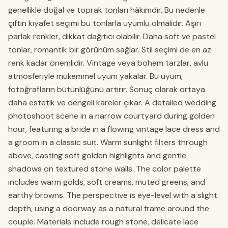
genellikle doğal ve toprak tonları hâkimdir. Bu nedenle
çiftin kıyafet seçimi bu tonlarla uyumlu olmalıdır. Aşırı
parlak renkler, dikkat dağıtıcı olabilir. Daha soft ve pastel
tonlar, romantik bir görünüm sağlar. Stil seçimi de en az
renk kadar önemlidir. Vintage veya bohem tarzlar, avlu
atmosferiyle mükemmel uyum yakalar. Bu uyum,
fotoğrafların bütünlüğünü artırır. Sonuç olarak ortaya
daha estetik ve dengeli kareler çıkar. A detailed wedding
photoshoot scene in a narrow courtyard during golden
hour, featuring a bride in a flowing vintage lace dress and
a groom in a classic suit. Warm sunlight filters through
above, casting soft golden highlights and gentle
shadows on textured stone walls. The color palette
includes warm golds, soft creams, muted greens, and
earthy browns. The perspective is eye-level with a slight
depth, using a doorway as a natural frame around the
couple. Materials include rough stone, delicate lace