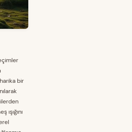
eçimler
n
harika bir
nılarak
dilerden
eş ışığını
erel