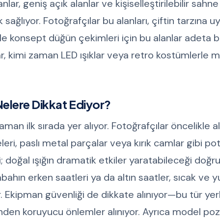
ar, geniş açık alanlar ve kişiselleştirilebilir sahne
sağlıyor. Fotoğrafçılar bu alanları, çiftin tarzına u
ikle konsept düğün çekimleri için bu alanlar adeta b
ar, kimi zaman LED ışıklar veya retro kostümlerle 
Nelere Dikkat Ediyor?
aman ilk sırada yer alıyor. Fotoğrafçılar öncelikle a
ri, paslı metal parçalar veya kırık camlar gibi po
li; doğal ışığın dramatik etkiler yaratabileceği doğr
abahın erken saatleri ya da altın saatler, sıcak ve
. Ekipman güvenliği de dikkate alınıyor—bu tür yer
ğinden koruyucu önlemler alınıyor. Ayrıca model poz