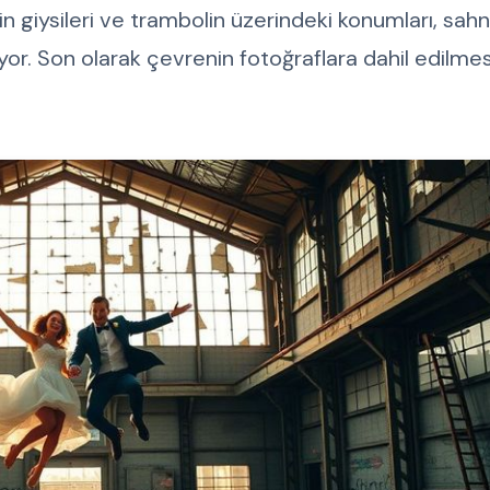
in giysileri ve trambolin üzerindeki konumları, sah
iyor. Son olarak çevrenin fotoğraflara dahil edilm