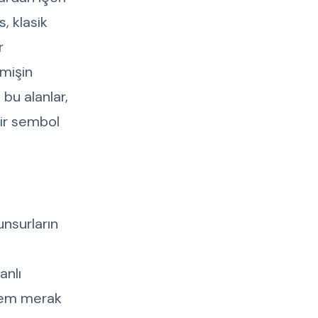
, klasik
r
çmişin
bu alanlar,
 bir sembol
nsurların
anlı
 hem merak