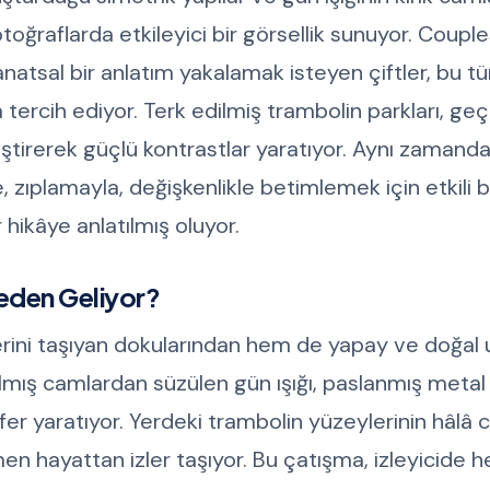
ğraflarda etkileyici bir görsellik sunuyor. Couples
natsal bir anlatım yakalamak isteyen çiftler, bu tü
rcih ediyor. Terk edilmiş trambolin parkları, ge
ştirerek güçlü kontrastlar yaratıyor. Aynı zamanda 
tle, zıplamayla, değişkenlikle betimlemek için etkili
 hikâye anlatılmış oluyor.
reden Geliyor?
rini taşıyan dokularından hem de yapay ve doğal u
rılmış camlardan süzülen gün ışığı, paslanmış metal
 yaratıyor. Yerdeki trambolin yüzeylerinin hâlâ c
ğmen hayattan izler taşıyor. Bu çatışma, izleyicide