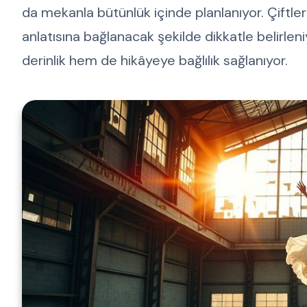
da mekanla bütünlük içinde planlanıyor. Çiftler
anlatısına bağlanacak şekilde dikkatle belirlen
derinlik hem de hikâyeye bağlılık sağlanıyor.