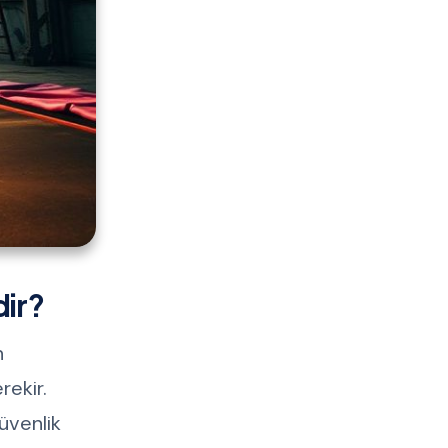
dir?
n
rekir.
üvenlik