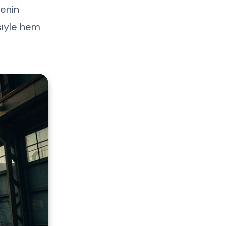
nenin
esiyle hem