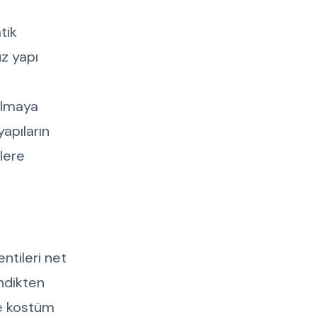
tik
üz yapı
tılmaya
apıların
mlere
entileri net
endikten
ve kostüm