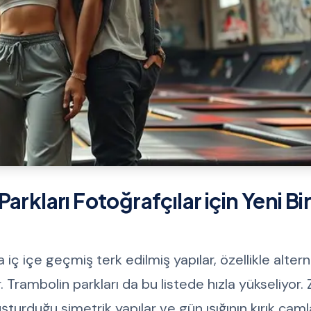
rkları Fotoğrafçılar için Yeni Bir
iç içe geçmiş terk edilmiş yapılar, özellikle alter
r. Trambolin parkları da bu listede hızla yükseliyor
uşturduğu simetrik yapılar ve gün ışığının kırık caml