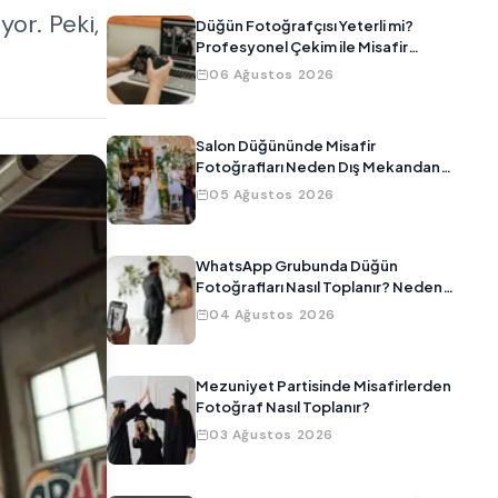
yor. Peki,
Düğün Fotoğrafçısı Yeterli mi?
Profesyonel Çekim ile Misafir
Fotoğraflarını Birleştirmenin Yolu
06 Ağustos 2026
Salon Düğününde Misafir
Fotoğrafları Neden Dış Mekandan
Daha Kötü Çıkar?
05 Ağustos 2026
WhatsApp Grubunda Düğün
Fotoğrafları Nasıl Toplanır? Neden
Çalışmıyor?
04 Ağustos 2026
Mezuniyet Partisinde Misafirlerden
Fotoğraf Nasıl Toplanır?
03 Ağustos 2026