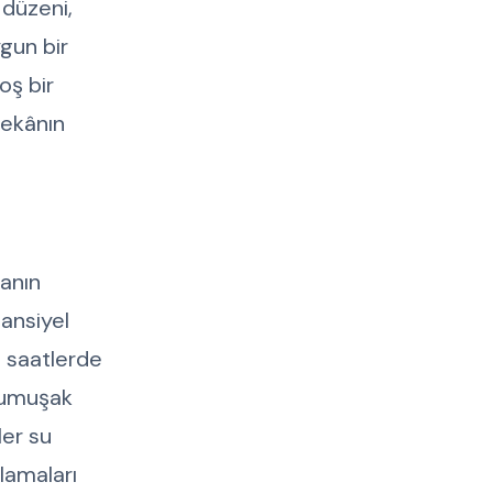
 düzeni,
ygun bir
oş bir
mekânın
lanın
tansiyel
u saatlerde
 yumuşak
ler su
lamaları