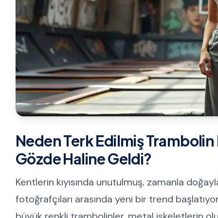
Neden Terk Edilmiş Trambolin Pa
Gözde Haline Geldi?
Kentlerin kıyısında unutulmuş, zamanla doğayla 
fotoğrafçıları arasında yeni bir trend başlatıyo
büyük renkli trambolinler, metal iskeletlerin ol