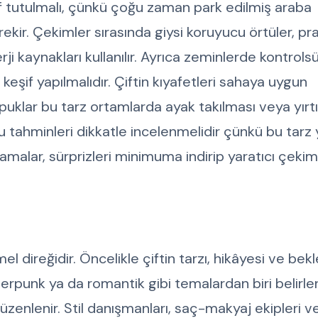
if tutulmalı, çünkü çoğu zaman park edilmiş araba
ir. Çekimler sırasında giysi koruyucu örtüler, pra
rji kaynakları kullanılır. Ayrıca zeminlerde kontrols
eşif yapılmalıdır. Çiftin kıyafetleri sahaya uygun
opuklar bu tarz ortamlarda ayak takılması veya yır
 tahminleri dikkatle incelenmelidir çünkü bu tarz y
lamalar, sürprizleri minimuma indirip yaratıcı çeki
l direğidir. Öncelikle çiftin tarzı, hikâyesi ve bekl
yberpunk ya da romantik gibi temalardan biri belirl
zenlenir. Stil danışmanları, saç-makyaj ekipleri 