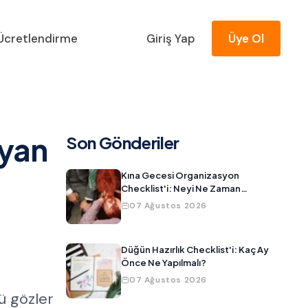
Ücretlendirme
Giriş Yap
Üye Ol
ayan
Son Gönderiler
Kına Gecesi Organizasyon
Checklist'i: Neyi Ne Zaman
Hazırlamalısınız?
07 Ağustos 2026
Düğün Hazırlık Checklist'i: Kaç Ay
Önce Ne Yapılmalı?
07 Ağustos 2026
ü gözler