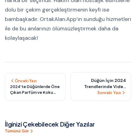
harika bir seçimdir. Hakim olan nostaljik esintilerle
dolu bir çekim gerçekleştirmenin keyfi ise
bambaşkadır. OrtakAlan.App’in sunduğu hizmetleri
ile de bu anılarınızı ölümsüzleştirmek daha da
kolaylaşacak!
Düğün İçin 2024
Önceki Yazı
Trendlerinde Video
2024'te Düğünlerde Öne
Çıkan Parfüm ve Koku
Çekimi: En İyi Anılarınızı
Sonraki Yazı
Trendleri
Kaydedin
İlginizi Çekebilecek Diğer Yazılar
Tümünü Gör