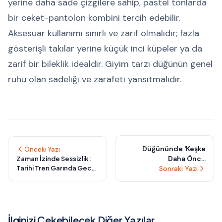
yerine daha sade çizgilere sahip, pastel tonlarda
bir ceket-pantolon kombini tercih edebilir.
Aksesuar kullanımı sınırlı ve zarif olmalıdır; fazla
gösterişli takılar yerine küçük inci küpeler ya da
zarif bir bileklik idealdir. Giyim tarzı düğünün genel
ruhu olan sadeliği ve zarafeti yansıtmalıdır.
Düğününde 'Keşke
Önceki Yazı
Daha Önce
Zaman İzinde Sessizlik:
Tarihi Tren Garında Gece
Düşünseydim'
Sonraki Yazı
Yarısı Elf Düğünü Masalı
Diyeceğin Sessiz
Detaylar: Davetlilerin
Gönlüne Dokunan 7
Zarif Dokunuş
İlginizi Çekebilecek Diğer Yazılar