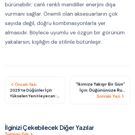
bürünebilir; canlı renkli mendiller enerjini dışa
vurmanı sağlar. Önemli olan aksesuarların çok
sayıda değil, doğru kombinasyonlarla yer
almasıdır. Böylece uyumlu ve özgün bir görünüm
yakalarsın, kişiliğin de stilinle bütünleşir.
“İkimize Yakışır Bir Gün”
Önceki Yazı
İçin: Düğününüze Ruh
2025’te Düğünler İçin
Yükselen Yeni Heyecan:
Katan 6 Kalpten
Sonraki Yazı
Misafirlerle Birlikte
Hazırlık Ritüeli
Tasarlanan Nikâh Anları
İlginizi Çekebilecek Diğer Yazılar
Tümünü Gör