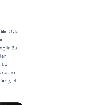
ilir. Öyle
r.
çilir. Bu
dan
. Bu
evresine
üreç, elf