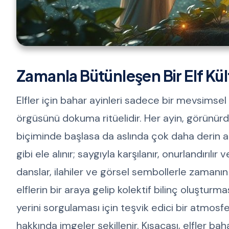
Zamanla Bütünleşen Bir Elf Kült
Elfler için bahar ayinleri sadece bir mevsimse
örgüsünü dokuma ritüelidir. Her ayin, görünü
biçiminde başlasa da aslında çok daha derin anl
gibi ele alınır; saygıyla karşılanır, onurlandırılır
danslar, ilahiler ve görsel sembollerle zamanın 
elflerin bir araya gelip kolektif bilinç oluştur
yerini sorgulaması için teşvik edici bir atmosf
hakkında imgeler şekillenir. Kısacası, elfler b