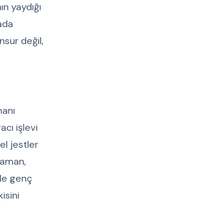
ın yaydığı
nada
nsur değil,
manı
cı işlevi
l jestler
 zaman,
kle genç
isini