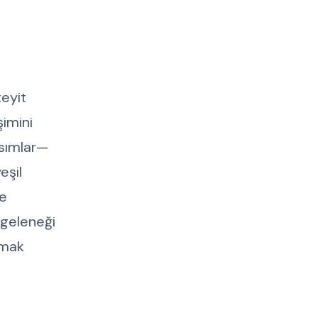
teyit
şimini
ılsımlar—
eşil
ce
r geleneği
amak