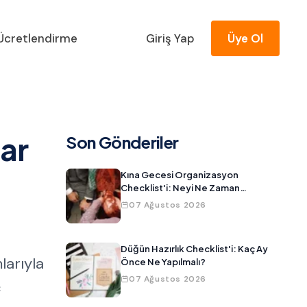
Ücretlendirme
Giriş Yap
Üye Ol
ar
Son Gönderiler
Kına Gecesi Organizasyon
Checklist'i: Neyi Ne Zaman
Hazırlamalısınız?
07 Ağustos 2026
Düğün Hazırlık Checklist'i: Kaç Ay
larıyla
Önce Ne Yapılmalı?
07 Ağustos 2026
ç