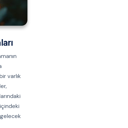
ları
zamanın
a
ir varlık
ler,
larındaki
içindeki
, gelecek