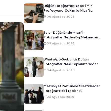
Düğün Fotoğrafçısı Yeterli mi?
Profesyonel Çekim ile Misafir
Fotoğraflarını Birleştirmenin Yolu
06 Ağustos 2026
Salon Düğününde Misafir
Fotoğrafları Neden Dış Mekandan
Daha Kötü Çıkar?
05 Ağustos 2026
WhatsApp Grubunda Düğün
Fotoğrafları Nasıl Toplanır? Neden
Çalışmıyor?
04 Ağustos 2026
Mezuniyet Partisinde Misafirlerden
Fotoğraf Nasıl Toplanır?
03 Ağustos 2026