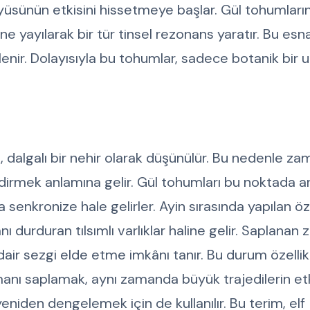
yüsünün etkisini hissetmeye başlar. Gül tohumların
ine yayılarak bir tür tinsel rezonans yaratır. Bu es
ylenir. Dolayısıyla bu tohumlar, sadece botanik bir u
l, dalgalı bir nehir olarak düşünülür. Bu nedenle za
dirmek anlamına gelir. Gül tohumları bu noktada ara
enkronize hale gelirler. Ayin sırasında yapılan öze
durduran tılsımlı varlıklar haline gelir. Saplanan
ir sezgi elde etme imkânı tanır. Bu durum özelli
amanı saplamak, aynı zamanda büyük trajedilerin etk
iden dengelemek için de kullanılır. Bu terim, elf