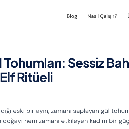
Blog
Nasıl Çalışır?
 Tohumları: Sessiz Bah
lf Ritüeli
irdiği eski bir ayin, zamanı saplayan gül tohum
em doğayı hem zamanı etkileyen kadim bir gü