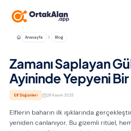
Anasayfa
Blog
Zamanı Saplayan Gül
Ayininde Yepyeni Bir E
Elf Düğünleri
28 Kasım 2025
Elflerin baharın ilk ışıklarında gerçekleşt
yeniden canlanıyor. Bu gizemli ritüel, h