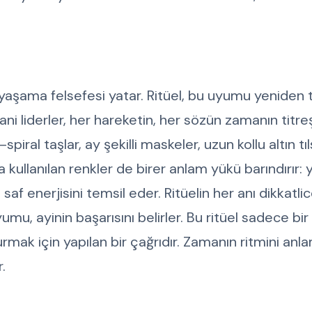
yaşama felsefesi yatar. Ritüel, bu uyumu yeniden 
ni liderler, her hareketin, her sözün zamanın titre
spiral taşlar, ay şekilli maskeler, uzun kollu altın t
kullanılan renkler de birer anlam yükü barındırır: y
af enerjisini temsil eder. Ritüelin her anı dikkatli
umu, ayinin başarısını belirler. Bu ritüel sadece bi
mak için yapılan bir çağrıdır. Zamanın ritmini anl
.