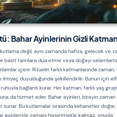
ü: Bahar Ayinlerinin Gizli Katman
l kutlama değil, aynı zamanda hafıza, gelecek ve 
rde basit tanrılara dua etme veya doğayı selamlam
amlar içerir. Ritüelin farklı katmanlarında zaman, b
 ve ihtiyaç duyulduğunda şekillendirilir. Bunun için elf
ruhuyla bağlantı kurar. Her katman, farklı yaş grup
masına da hizmet eder. Bahar ayinleri, bireyin zaman 
er sunar. Bu kutlamalar sırasında kehanetler doğar
ahar ayinleriyle zamanı hissetmekle kalmaz, onunla