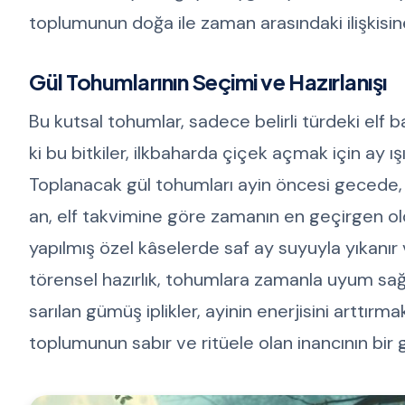
toplumunun doğa ile zaman arasındaki ilişkisine
Gül Tohumlarının Seçimi ve Hazırlanışı
Bu kutsal tohumlar, sadece belirli türdeki elf b
ki bu bitkiler, ilkbaharda çiçek açmak için ay ış
Toplanacak gül tohumları ayin öncesi gecede, si
an, elf takvimine göre zamanın en geçirgen o
yapılmış özel kâselerde saf ay suyuyla yıkanır v
törensel hazırlık, tohumlara zamanla uyum sağl
sarılan gümüş iplikler, ayinin enerjisini arttırm
toplumunun sabır ve ritüele olan inancının bir 