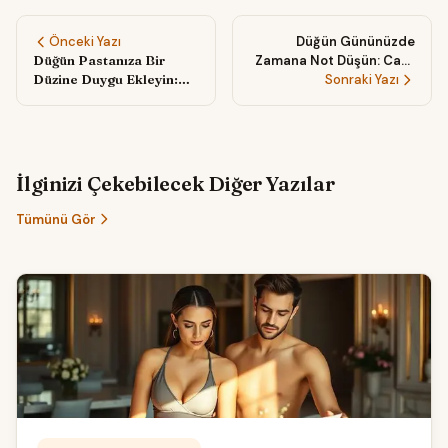
Önceki Yazı
Düğün Gününüzde
Düğün Pastanıza Bir
Zamana Not Düşün: Canlı
Düzine Duygu Ekleyin:
Anı Defteri ile Anlık
Sonraki Yazı
Her Katmanda Ayrı Bir
Duyguları Saklayın
Ruh Hâli
İlginizi Çekebilecek Diğer Yazılar
Tümünü Gör