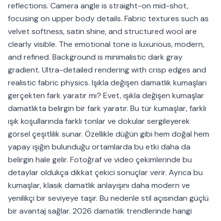
reflections. Camera angle is straight-on mid-shot,
focusing on upper body details. Fabric textures such as
velvet softness, satin shine, and structured wool are
clearly visible. The emotional tone is luxurious, modern,
and refined. Background is minimalistic dark gray
gradient. Ultra-detailed rendering with crisp edges and
realistic fabric physics. Işıkla değişen damatlık kumaşları
gerçekten fark yaratır mı? Evet, ışıkla değişen kumaşlar
damatlıkta belirgin bir fark yaratır. Bu tür kumaşlar, farklı
ışık koşullarında farklı tonlar ve dokular sergileyerek
görsel çeşitlilik sunar. Özellikle düğün gibi hem doğal hem
yapay ışığın bulunduğu ortamlarda bu etki daha da
belirgin hale gelir. Fotoğraf ve video çekimlerinde bu
detaylar oldukça dikkat çekici sonuçlar verir. Ayrıca bu
kumaşlar, klasik damatlık anlayışını daha modern ve
yenilikçi bir seviyeye taşır. Bu nedenle stil açısından güçlü
bir avantaj sağlar. 2026 damatlık trendlerinde hangi