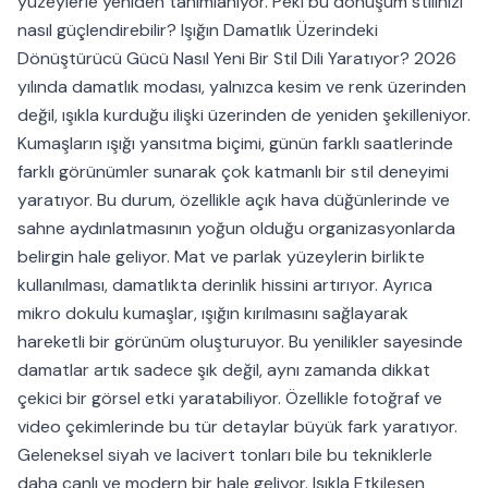
yüzeylerle yeniden tanımlanıyor. Peki bu dönüşüm stilinizi
nasıl güçlendirebilir? Işığın Damatlık Üzerindeki
Dönüştürücü Gücü Nasıl Yeni Bir Stil Dili Yaratıyor? 2026
yılında damatlık modası, yalnızca kesim ve renk üzerinden
değil, ışıkla kurduğu ilişki üzerinden de yeniden şekilleniyor.
Kumaşların ışığı yansıtma biçimi, günün farklı saatlerinde
farklı görünümler sunarak çok katmanlı bir stil deneyimi
yaratıyor. Bu durum, özellikle açık hava düğünlerinde ve
sahne aydınlatmasının yoğun olduğu organizasyonlarda
belirgin hale geliyor. Mat ve parlak yüzeylerin birlikte
kullanılması, damatlıkta derinlik hissini artırıyor. Ayrıca
mikro dokulu kumaşlar, ışığın kırılmasını sağlayarak
hareketli bir görünüm oluşturuyor. Bu yenilikler sayesinde
damatlar artık sadece şık değil, aynı zamanda dikkat
çekici bir görsel etki yaratabiliyor. Özellikle fotoğraf ve
video çekimlerinde bu tür detaylar büyük fark yaratıyor.
Geleneksel siyah ve lacivert tonları bile bu tekniklerle
daha canlı ve modern bir hale geliyor. Işıkla Etkileşen