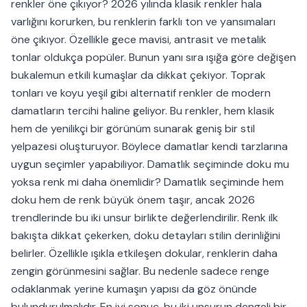
renkler öne çıkıyor? 2026 yılında klasik renkler hala
varlığını korurken, bu renklerin farklı ton ve yansımaları
öne çıkıyor. Özellikle gece mavisi, antrasit ve metalik
tonlar oldukça popüler. Bunun yanı sıra ışığa göre değişen
bukalemun etkili kumaşlar da dikkat çekiyor. Toprak
tonları ve koyu yeşil gibi alternatif renkler de modern
damatların tercihi haline geliyor. Bu renkler, hem klasik
hem de yenilikçi bir görünüm sunarak geniş bir stil
yelpazesi oluşturuyor. Böylece damatlar kendi tarzlarına
uygun seçimler yapabiliyor. Damatlık seçiminde doku mu
yoksa renk mi daha önemlidir? Damatlık seçiminde hem
doku hem de renk büyük önem taşır, ancak 2026
trendlerinde bu iki unsur birlikte değerlendirilir. Renk ilk
bakışta dikkat çekerken, doku detayları stilin derinliğini
belirler. Özellikle ışıkla etkileşen dokular, renklerin daha
zengin görünmesini sağlar. Bu nedenle sadece renge
odaklanmak yerine kumaşın yapısı da göz önünde
bulundurulmalıdır. En iyi sonuç, bu iki unsurun dengeli bir