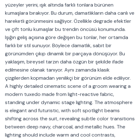
yüzeyler yerini, ışık altında farklı tonlara bürünen
kumaşlara bırakıyor. Bu durum, damatlıkların daha canlı ve
hareketli görünmesini sağlıyor. Özellikle degrade efektler
ve çift tonlu kumaşlar bu trendin öncüsü konumunda.
Işığın geliş açısına göre değişen bu tonlar, her ortamda
farklı bir stil sunuyor. Böylece damatlık, sabit bir
görünümden çıkıp dinamik bir parçaya dönüşüyor. Bu
yaklaşım, bireysel tarzın daha özgün bir şekilde ifade
edilmesine olanak tanıyor. Aynı zamanda klasik
çizgilerden kopmadan yenilikçi bir görünüm elde ediliyor.
A highly detailed cinematic scene of a groom wearing a
modern tuxedo made from light-reactive fabric,
standing under dynamic stage lighting. The atmosphere
is elegant and futuristic, with soft spotlight beams
shifting across the suit, revealing subtle color transitions
between deep navy, charcoal, and metallic hues. The
lighting should include warm and cool contrasts,