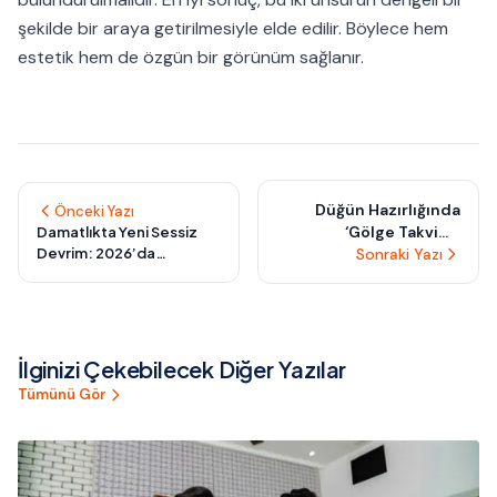
şekilde bir araya getirilmesiyle elde edilir. Böylece hem
estetik hem de özgün bir görünüm sağlanır.
Düğün Hazırlığında
Önceki Yazı
‘Gölge Takvim’:
Damatlıkta Yeni Sessiz
Devrim: 2026’da
Çakışmaları Önleyen
Sonraki Yazı
Hareketle Uyumlanan
Gizli Planlama Sistemi
Esnek Kesim ve Akışkan
Şıklık
İlginizi Çekebilecek Diğer Yazılar
Tümünü Gör