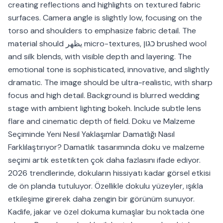
creating reflections and highlights on textured fabric
surfaces. Camera angle is slightly low, focusing on the
torso and shoulders to emphasize fabric detail. The
material should يظهر micro-textures, כגון brushed wool
and silk blends, with visible depth and layering. The
emotional tone is sophisticated, innovative, and slightly
dramatic. The image should be ultra-realistic, with sharp
focus and high detail. Background is blurred wedding
stage with ambient lighting bokeh. Include subtle lens
flare and cinematic depth of field. Doku ve Malzeme
Seçiminde Yeni Nesil Yaklaşımlar Damatlığı Nasıl
Farklılaştırıyor? Damatlık tasarımında doku ve malzeme
seçimi artık estetikten çok daha fazlasını ifade ediyor.
2026 trendlerinde, dokuların hissiyatı kadar görsel etkisi
de ön planda tutuluyor. Özellikle dokulu yüzeyler, ışıkla
etkileşime girerek daha zengin bir görünüm sunuyor.
Kadife, jakar ve özel dokuma kumaşlar bu noktada öne