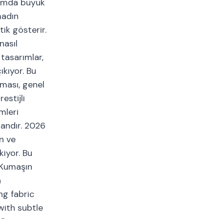
anımda büyük
madın
ik gösterir.
nasıl
 tasarımlar,
ıkıyor. Bu
lması, genel
estijli
mleri
dandır. 2026
rn ve
iyor. Bu
. Kumaşın
n
ng fabric
with subtle