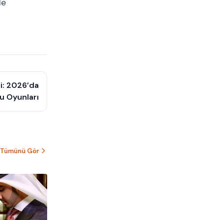
le
si: 2026’da
ku Oyunları
Tümünü Gör