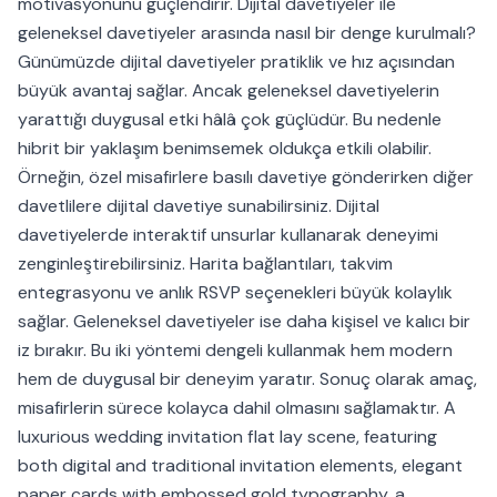
motivasyonunu güçlendirir. Dijital davetiyeler ile
geleneksel davetiyeler arasında nasıl bir denge kurulmalı?
Günümüzde dijital davetiyeler pratiklik ve hız açısından
büyük avantaj sağlar. Ancak geleneksel davetiyelerin
yarattığı duygusal etki hâlâ çok güçlüdür. Bu nedenle
hibrit bir yaklaşım benimsemek oldukça etkili olabilir.
Örneğin, özel misafirlere basılı davetiye gönderirken diğer
davetlilere dijital davetiye sunabilirsiniz. Dijital
davetiyelerde interaktif unsurlar kullanarak deneyimi
zenginleştirebilirsiniz. Harita bağlantıları, takvim
entegrasyonu ve anlık RSVP seçenekleri büyük kolaylık
sağlar. Geleneksel davetiyeler ise daha kişisel ve kalıcı bir
iz bırakır. Bu iki yöntemi dengeli kullanmak hem modern
hem de duygusal bir deneyim yaratır. Sonuç olarak amaç,
misafirlerin sürece kolayca dahil olmasını sağlamaktır. A
luxurious wedding invitation flat lay scene, featuring
both digital and traditional invitation elements, elegant
paper cards with embossed gold typography, a