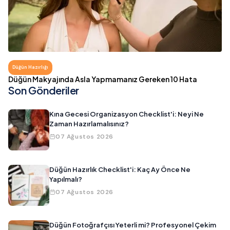
Düğün Hazırlığı
Düğün Makyajında Asla Yapmamanız Gereken 10 Hata
Son Gönderiler
Kına Gecesi Organizasyon Checklist'i: Neyi Ne
Zaman Hazırlamalısınız?
07 Ağustos 2026
Düğün Hazırlık Checklist'i: Kaç Ay Önce Ne
Yapılmalı?
07 Ağustos 2026
Düğün Fotoğrafçısı Yeterli mi? Profesyonel Çekim