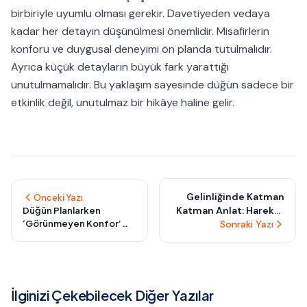
birbiriyle uyumlu olması gerekir. Davetiyeden vedaya
kadar her detayın düşünülmesi önemlidir. Misafirlerin
konforu ve duygusal deneyimi ön planda tutulmalıdır.
Ayrıca küçük detayların büyük fark yarattığı
unutulmamalıdır. Bu yaklaşım sayesinde düğün sadece bir
etkinlik değil, unutulmaz bir hikâye haline gelir.
Gelinliğinde Katman
Önceki Yazı
Katman Anlat: Hareket
Düğün Planlarken
‘Görünmeyen Konfor’
Ettikçe Farklılaşan
Sonraki Yazı
Detayı: Misafir
Tasarımlarla Dinamik
Deneyimini Artırırken
Şıklık
Bütçeyi Sessizce
Korumanın Yolu
İlginizi Çekebilecek Diğer Yazılar