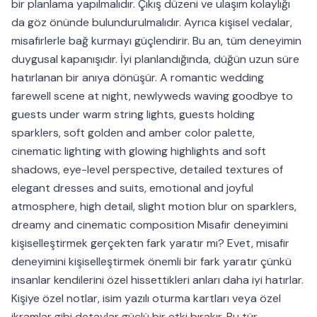
bir planlama yapılmalıdır. Çıkış düzeni ve ulaşım kolaylığı
da göz önünde bulundurulmalıdır. Ayrıca kişisel vedalar,
misafirlerle bağ kurmayı güçlendirir. Bu an, tüm deneyimin
duygusal kapanışıdır. İyi planlandığında, düğün uzun süre
hatırlanan bir anıya dönüşür. A romantic wedding
farewell scene at night, newlyweds waving goodbye to
guests under warm string lights, guests holding
sparklers, soft golden and amber color palette,
cinematic lighting with glowing highlights and soft
shadows, eye-level perspective, detailed textures of
elegant dresses and suits, emotional and joyful
atmosphere, high detail, slight motion blur on sparklers,
dreamy and cinematic composition Misafir deneyimini
kişiselleştirmek gerçekten fark yaratır mı? Evet, misafir
deneyimini kişiselleştirmek önemli bir fark yaratır çünkü
insanlar kendilerini özel hissettikleri anları daha iyi hatırlar.
Kişiye özel notlar, isim yazılı oturma kartları veya özel
ikramlar gibi detaylar güçlü bir etki bırakır. Bu tür