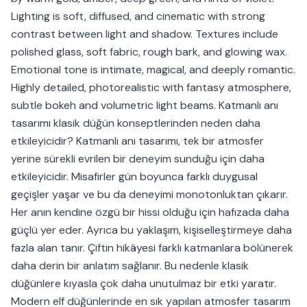
Lighting is soft, diffused, and cinematic with strong
contrast between light and shadow. Textures include
polished glass, soft fabric, rough bark, and glowing wax.
Emotional tone is intimate, magical, and deeply romantic.
Highly detailed, photorealistic with fantasy atmosphere,
subtle bokeh and volumetric light beams. Katmanlı anı
tasarımı klasik düğün konseptlerinden neden daha
etkileyicidir? Katmanlı anı tasarımı, tek bir atmosfer
yerine sürekli evrilen bir deneyim sunduğu için daha
etkileyicidir. Misafirler gün boyunca farklı duygusal
geçişler yaşar ve bu da deneyimi monotonluktan çıkarır.
Her anın kendine özgü bir hissi olduğu için hafızada daha
güçlü yer eder. Ayrıca bu yaklaşım, kişiselleştirmeye daha
fazla alan tanır. Çiftin hikâyesi farklı katmanlara bölünerek
daha derin bir anlatım sağlanır. Bu nedenle klasik
düğünlere kıyasla çok daha unutulmaz bir etki yaratır.
Modern elf düğünlerinde en sık yapılan atmosfer tasarım