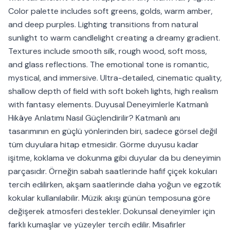
Color palette includes soft greens, golds, warm amber,
and deep purples. Lighting transitions from natural
sunlight to warm candlelight creating a dreamy gradient.
Textures include smooth silk, rough wood, soft moss,
and glass reflections. The emotional tone is romantic,
mystical, and immersive. Ultra-detailed, cinematic quality,
shallow depth of field with soft bokeh lights, high realism
with fantasy elements. Duyusal Deneyimlerle Katmanlı
Hikâye Anlatımı Nasıl Güçlendirilir? Katmanlı anı
tasarımının en güçlü yönlerinden biri, sadece görsel değil
tüm duyulara hitap etmesidir. Görme duyusu kadar
işitme, koklama ve dokunma gibi duyular da bu deneyimin
parçasıdır. Örneğin sabah saatlerinde hafif çiçek kokuları
tercih edilirken, akşam saatlerinde daha yoğun ve egzotik
kokular kullanılabilir. Müzik akışı günün temposuna göre
değişerek atmosferi destekler. Dokunsal deneyimler için
farklı kumaşlar ve yüzeyler tercih edilir. Misafirler