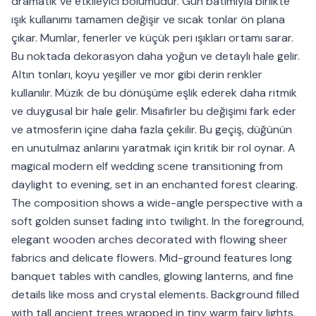
dramatik ve etkileyici bölümüdür. Gün batımıyla birlikte
ışık kullanımı tamamen değişir ve sıcak tonlar ön plana
çıkar. Mumlar, fenerler ve küçük peri ışıkları ortamı sarar.
Bu noktada dekorasyon daha yoğun ve detaylı hale gelir.
Altın tonları, koyu yeşiller ve mor gibi derin renkler
kullanılır. Müzik de bu dönüşüme eşlik ederek daha ritmik
ve duygusal bir hale gelir. Misafirler bu değişimi fark eder
ve atmosferin içine daha fazla çekilir. Bu geçiş, düğünün
en unutulmaz anlarını yaratmak için kritik bir rol oynar. A
magical modern elf wedding scene transitioning from
daylight to evening, set in an enchanted forest clearing.
The composition shows a wide-angle perspective with a
soft golden sunset fading into twilight. In the foreground,
elegant wooden arches decorated with flowing sheer
fabrics and delicate flowers. Mid-ground features long
banquet tables with candles, glowing lanterns, and fine
details like moss and crystal elements. Background filled
with tall ancient trees wrapped in tiny warm fairy lights.