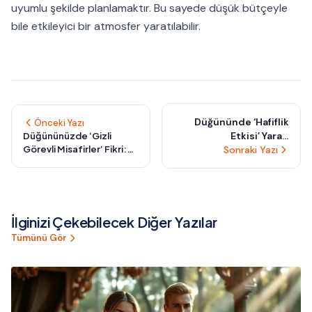
uyumlu şekilde planlamaktır. Bu sayede düşük bütçeyle
bile etkileyici bir atmosfer yaratılabilir.
Düğününde ‘Hafiflik
Önceki Yazı
Etkisi’ Yarat:
Düğününüzde ‘Gizli
Görevli Misafirler’ Fikri:
Sonraki Yazı
Misafirlerin
Herkesi Hikâyenin
Yorulmadan Saatlerce
Parçası Yapan Eğlenceli
Keyifle Kaldığı Davet
Sürprizler
Nasıl Tasarlanır?
İlginizi Çekebilecek Diğer Yazılar
Tümünü Gör