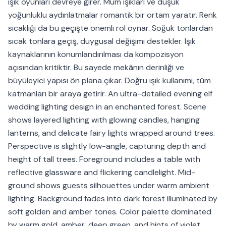
ışık oyunları devreye girer. Mum ışıkları ve düşük
yoğunluklu aydınlatmalar romantik bir ortam yaratır. Renk
sıcaklığı da bu geçişte önemli rol oynar. Soğuk tonlardan
sıcak tonlara geçiş, duygusal değişimi destekler. Işık
kaynaklarının konumlandırılması da kompozisyon
açısından kritiktir. Bu sayede mekânın derinliği ve
büyüleyici yapısı ön plana çıkar. Doğru ışık kullanımı, tüm
katmanları bir araya getirir. An ultra-detailed evening elf
wedding lighting design in an enchanted forest. Scene
shows layered lighting with glowing candles, hanging
lanterns, and delicate fairy lights wrapped around trees.
Perspective is slightly low-angle, capturing depth and
height of tall trees. Foreground includes a table with
reflective glassware and flickering candlelight. Mid-
ground shows guests silhouettes under warm ambient
lighting. Background fades into dark forest illuminated by
soft golden and amber tones. Color palette dominated
by warm gold, amber, deep green, and hints of violet.