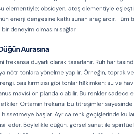
su elementiyle; obsidyen, ateş elementiyle eşleştiri
ünün enerji dengesine katkı sunan araçlardır. Tüm 
n bir deneyim olmasını sağlar.
n Düğün Aurasına
i frekansa duyarlı olarak tasarlanır. Ruh haritasın
a nötr tonlara yönelme yapılır. Örneğin, toprak v
rengi, pas kırmızısı gibi tonlar hâkimken; su ve ha
yanus mavisi ön planda olabilir. Bu renkler sadece e
 etkiler. Ortamın frekansı bu titreşimler sayesinde 
hissetmeye başlar. Ayrıca renk geçişlerinde kulla
l eder. Böylelikle düğün, görsel sanat ile spiritüel