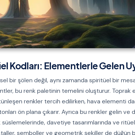
üel Kodları: Elementlerle Gelen 
 bir şölen değil, aynı zamanda spiritüel bir mesaj
tler, bu renk paletinin temelini oluşturur. Toprak
bütünleşen renkler tercih edilirken, hava elementi d
tonları ön plana çıkarır. Ayrıca bu renkler gelin ve
 süslemelerinde, davetiye tasarımlarında ve ritüel
istaller, semboller ve geometrik şekiller de düğün