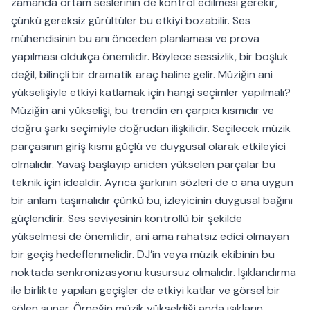
zamanda ortam seslerinin de kontrol edilmesi gerekir,
çünkü gereksiz gürültüler bu etkiyi bozabilir. Ses
mühendisinin bu anı önceden planlaması ve prova
yapılması oldukça önemlidir. Böylece sessizlik, bir boşluk
değil, bilinçli bir dramatik araç haline gelir. Müziğin ani
yükselişiyle etkiyi katlamak için hangi seçimler yapılmalı?
Müziğin ani yükselişi, bu trendin en çarpıcı kısmıdır ve
doğru şarkı seçimiyle doğrudan ilişkilidir. Seçilecek müzik
parçasının giriş kısmı güçlü ve duygusal olarak etkileyici
olmalıdır. Yavaş başlayıp aniden yükselen parçalar bu
teknik için idealdir. Ayrıca şarkının sözleri de o ana uygun
bir anlam taşımalıdır çünkü bu, izleyicinin duygusal bağını
güçlendirir. Ses seviyesinin kontrollü bir şekilde
yükselmesi de önemlidir, ani ama rahatsız edici olmayan
bir geçiş hedeflenmelidir. DJ’in veya müzik ekibinin bu
noktada senkronizasyonu kusursuz olmalıdır. Işıklandırma
ile birlikte yapılan geçişler de etkiyi katlar ve görsel bir
şölen sunar. Örneğin müzik yükseldiği anda ışıkların