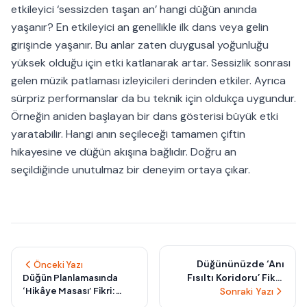
etkileyici ‘sessizden taşan an’ hangi düğün anında
yaşanır? En etkileyici an genellikle ilk dans veya gelin
girişinde yaşanır. Bu anlar zaten duygusal yoğunluğu
yüksek olduğu için etki katlanarak artar. Sessizlik sonrası
gelen müzik patlaması izleyicileri derinden etkiler. Ayrıca
sürpriz performanslar da bu teknik için oldukça uygundur.
Örneğin aniden başlayan bir dans gösterisi büyük etki
yaratabilir. Hangi anın seçileceği tamamen çiftin
hikayesine ve düğün akışına bağlıdır. Doğru an
seçildiğinde unutulmaz bir deneyim ortaya çıkar.
Düğününüzde ‘Anı
Önceki Yazı
Fısıltı Koridoru’ Fikri:
Düğün Planlamasında
‘Hikâye Masası’ Fikri:
Misafirlerinizin
Sonraki Yazı
Misafirlerin Sizin Yerine
Geçerken Bıraktığı