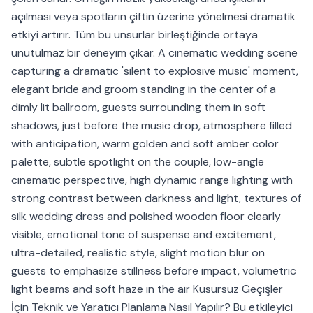
açılması veya spotların çiftin üzerine yönelmesi dramatik
etkiyi artırır. Tüm bu unsurlar birleştiğinde ortaya
unutulmaz bir deneyim çıkar. A cinematic wedding scene
capturing a dramatic 'silent to explosive music' moment,
elegant bride and groom standing in the center of a
dimly lit ballroom, guests surrounding them in soft
shadows, just before the music drop, atmosphere filled
with anticipation, warm golden and soft amber color
palette, subtle spotlight on the couple, low-angle
cinematic perspective, high dynamic range lighting with
strong contrast between darkness and light, textures of
silk wedding dress and polished wooden floor clearly
visible, emotional tone of suspense and excitement,
ultra-detailed, realistic style, slight motion blur on
guests to emphasize stillness before impact, volumetric
light beams and soft haze in the air Kusursuz Geçişler
İçin Teknik ve Yaratıcı Planlama Nasıl Yapılır? Bu etkileyici