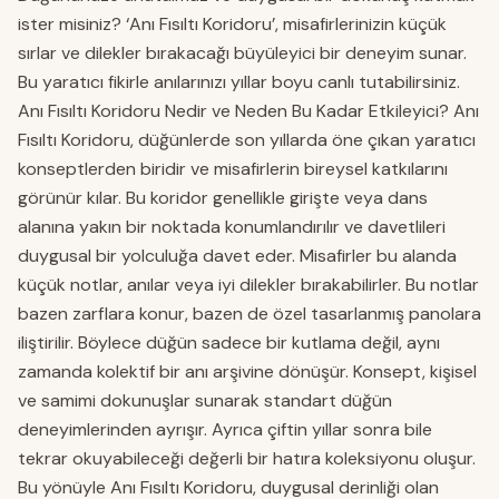
ister misiniz? ‘Anı Fısıltı Koridoru’, misafirlerinizin küçük
sırlar ve dilekler bırakacağı büyüleyici bir deneyim sunar.
Bu yaratıcı fikirle anılarınızı yıllar boyu canlı tutabilirsiniz.
Anı Fısıltı Koridoru Nedir ve Neden Bu Kadar Etkileyici? Anı
Fısıltı Koridoru, düğünlerde son yıllarda öne çıkan yaratıcı
konseptlerden biridir ve misafirlerin bireysel katkılarını
görünür kılar. Bu koridor genellikle girişte veya dans
alanına yakın bir noktada konumlandırılır ve davetlileri
duygusal bir yolculuğa davet eder. Misafirler bu alanda
küçük notlar, anılar veya iyi dilekler bırakabilirler. Bu notlar
bazen zarflara konur, bazen de özel tasarlanmış panolara
iliştirilir. Böylece düğün sadece bir kutlama değil, aynı
zamanda kolektif bir anı arşivine dönüşür. Konsept, kişisel
ve samimi dokunuşlar sunarak standart düğün
deneyimlerinden ayrışır. Ayrıca çiftin yıllar sonra bile
tekrar okuyabileceği değerli bir hatıra koleksiyonu oluşur.
Bu yönüyle Anı Fısıltı Koridoru, duygusal derinliği olan