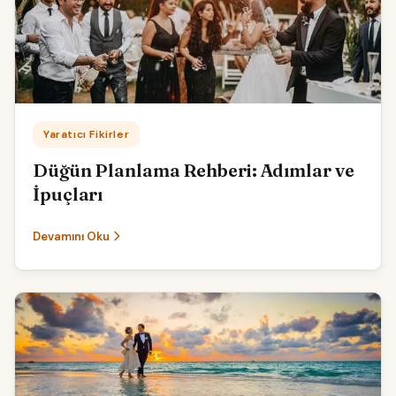
Kategori:
Yaratıcı Fikirler
Düğün Planlama Rehberi: Adımlar ve
İpuçları
Devamını Oku