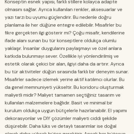
Konseptin esnek yapısı, farklı stillere kolayca adapte
olmasını sağlar. Ayrıca kullanılan renkler, aksesuarlar ve
yazı tarzı bu uyumu güçlendirir. Bu nedenle doğru
planlama ile her düğüne entegre edilebilir. Misafirler bu
fikre gerçekten ilgi gösterir mi? Çoğu misafir, kendilerine
ifade alanı sunan bu tür konseptlere oldukça olumlu
yaklaşır. İnsanlar duygularını paylaşmayı ve özel anlara
katkıda bulunmayı sever. Özellikle iyi yönlendirilmiş ve
estetik olarak çekici bir alan, ilgiyi daha da artırır. Ayrıca
bu tür aktiviteler düğün sırasında farklı bir deneyim sunar.
Misafirler sadece izlemek yerine aktif katılımcı olurlar. Bu
da genel memnuniyeti yükseltir. Bu koridoru oluşturmak
maliyetli midir? Maliyet tamamen seçtiğiniz tasarım ve
kullanılan malzemelere bağlıdır. Basit ve minimal bir
kurulum oldukça uygun bütçelerle hazırlanabilir. El yapımı
dekorasyonlar ve DIY çözümler maliyeti ciddi şekilde
düşürebilir. Daha lüks ve detaylı tasarımlar ise doğal
olarak daha yüksek bütçe gerektirir. Ancak her bütçeye