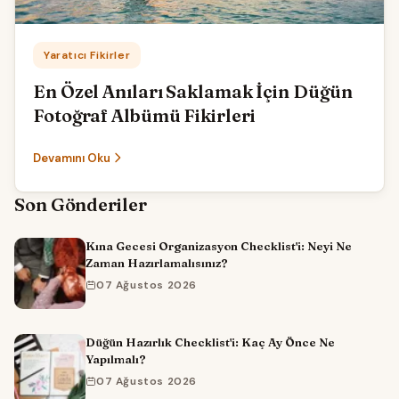
Kategori:
Yaratıcı Fikirler
En Özel Anıları Saklamak İçin Düğün
Fotoğraf Albümü Fikirleri
Devamını Oku
Son Gönderiler
Kına Gecesi Organizasyon Checklist'i: Neyi Ne
Zaman Hazırlamalısınız?
07 Ağustos 2026
Düğün Hazırlık Checklist'i: Kaç Ay Önce Ne
Yapılmalı?
07 Ağustos 2026