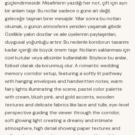
güçlendirmesidir. Misafirlerin yazdığı her not, çift için ayrı
bir anlam taşır. Bu notlar sadece o güne ait değil,
geleceğe taşınan birer mesajdır. Yıllar sonra bu notları
okumak, o günün atmosferini yeniden yaşamak gibidir.
Özellikle yakın dostlar ve aile üyelerinin paylaşımları,
duygusal yoğunluğu artırır. Bu nedenle koridorun tasarımı
kadar içeriği de büyük önem taşır. Notların saklanması için
özel kutular veya albümler kullanılabilir. Böylece bu anılar,
fiziksel olarak da korunmuş olur. A romantic wedding
memory corridor setup, featuring a softly lit pathway
with hanging envelopes and handwritten notes, warm
fairy lights illuminating the scene, pastel color palette
with cream, blush pink, and gold accents, wooden
textures and delicate fabrics like lace and tulle, eye-level
perspective guiding the viewer through the corridor,
soft glowing light creating a dreamy and intimate
atmosphere, high detail showing paper textures and