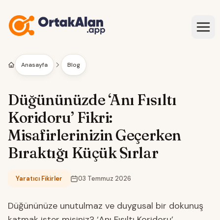
İçeriğe geç
Anasayfa
Blog
Düğününüzde ‘Anı Fısıltı
Koridoru’ Fikri:
Misafirlerinizin Geçerken
Bıraktığı Küçük Sırlar
Yaratıcı Fikirler
03 Temmuz 2026
Kategori:
Düğününüze unutulmaz ve duygusal bir dokunuş
katmak ister misiniz? ‘Anı Fısıltı Koridoru’,