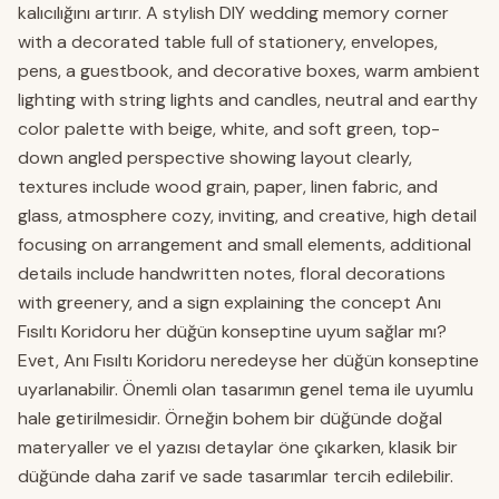
kalıcılığını artırır. A stylish DIY wedding memory corner
with a decorated table full of stationery, envelopes,
pens, a guestbook, and decorative boxes, warm ambient
lighting with string lights and candles, neutral and earthy
color palette with beige, white, and soft green, top-
down angled perspective showing layout clearly,
textures include wood grain, paper, linen fabric, and
glass, atmosphere cozy, inviting, and creative, high detail
focusing on arrangement and small elements, additional
details include handwritten notes, floral decorations
with greenery, and a sign explaining the concept Anı
Fısıltı Koridoru her düğün konseptine uyum sağlar mı?
Evet, Anı Fısıltı Koridoru neredeyse her düğün konseptine
uyarlanabilir. Önemli olan tasarımın genel tema ile uyumlu
hale getirilmesidir. Örneğin bohem bir düğünde doğal
materyaller ve el yazısı detaylar öne çıkarken, klasik bir
düğünde daha zarif ve sade tasarımlar tercih edilebilir.