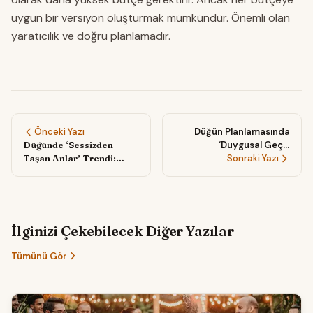
uygun bir versiyon oluşturmak mümkündür. Önemli olan
yaratıcılık ve doğru planlamadır.
Önceki Yazı
Düğün Planlamasında
Düğünde ‘Sessizden
‘Duygusal Geçiş
Taşan Anlar’ Trendi:
Noktaları’ Fikri:
Sonraki Yazı
Müziğin Bir Anda
Misafirlerin Fark Etmeden
Yükselerek Duyguları
Hikâyenize Dahil Olduğu
Zirveye Taşıdığı Sürpriz
Anlar Yaratın
Geçişler Nasıl Planlanır?
İlginizi Çekebilecek Diğer Yazılar
Tümünü Gör