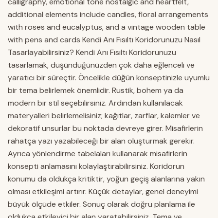
calligraphy, emotional tone nostalgic and heartfelt,
additional elements include candles, floral arrangements
with roses and eucalyptus, and a vintage wooden table
with pens and cards Kendi Anı Fısıltı Koridorunuzu Nasıl
Tasarlayabilirsiniz? Kendi Anı Fısıltı Koridorunuzu
tasarlamak, düşündüğünüzden çok daha eğlenceli ve
yaratıcı bir süreçtir. Öncelikle düğün konseptinizle uyumlu
bir tema belirlemek önemlidir. Rustik, bohem ya da
modern bir stil seçebilirsiniz. Ardından kullanılacak
materyalleri belirlemelisiniz; kağıtlar, zarflar, kalemler ve
dekoratif unsurlar bu noktada devreye girer. Misafirlerin
rahatça yazı yazabileceği bir alan oluşturmak gerekir.
Ayrıca yönlendirme tabelaları kullanarak misafirlerin
konsepti anlamasını kolaylaştırabilirsiniz. Koridorun
konumu da oldukça kritiktir, yoğun geçiş alanlarına yakın
olması etkileşimi artırır. Küçük detaylar, genel deneyimi
büyük ölçüde etkiler. Sonuç olarak doğru planlama ile
oldukça etkileyici bir alan yaratabilirsiniz. Tema ve